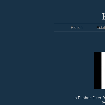
Pfeifen
Esta
o.Fi: ohne Filter
P