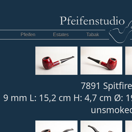
Pfeifen
Estates
Tabak
7891 Spitfire
9 mm L: 15,2 cm H: 4,7 cm Ø: 
unsmoked