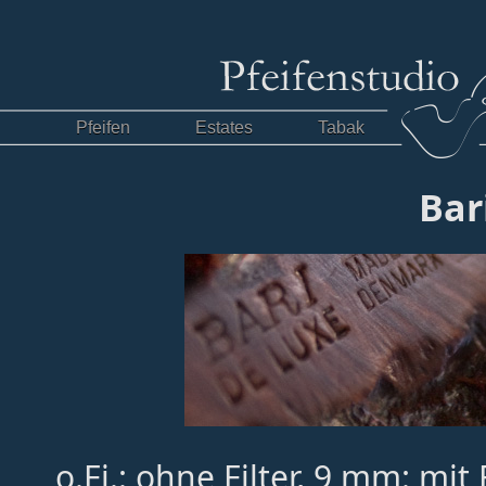
Pfeifen
Estates
Tabak
Bar
o.Fi.: ohne Filter, 9 mm: mit 