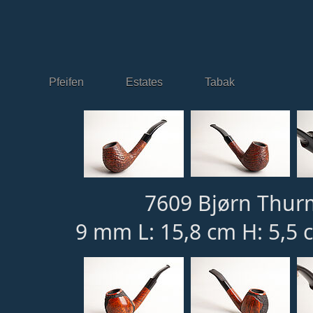
Pfeifen
Estates
Tabak
7609 Bjørn Thur
9 mm L: 15,8 cm H: 5,5 