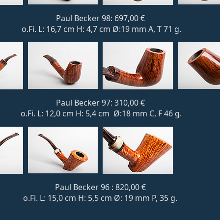
Paul Becker 98: 697,00 €
o.Fi. L: 16,7 cm H: 4,7 cm Ø:19 mm A, T 71 g.
Paul Becker 97: 310,00 €
o.Fi. L: 12,0 cm H: 5,4 cm Ø:18 mm C, F 46 g.
Paul Becker 96 : 820,00 €
o.Fi. L: 15,0 cm H: 5,5 cm Ø: 19 mm P, 35 g.