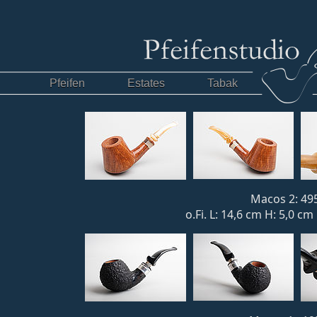
Pfeifen
Estates
Tabak
Macos 2: 495
o.Fi. L: 14,6 cm H: 5,0 c