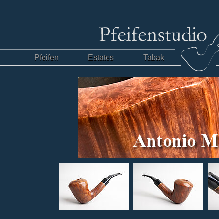
Pfeifen
Estates
Tabak