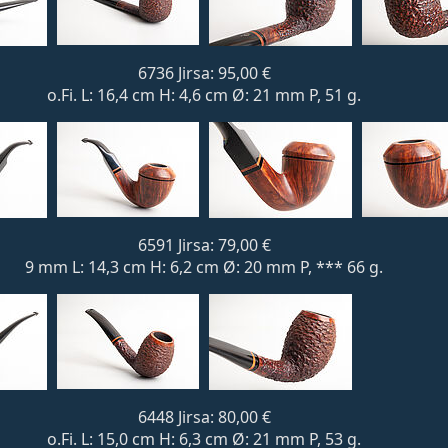
6736 Jirsa: 95,00 €
o.Fi. L: 16,4 cm H: 4,6 cm Ø: 21 mm P, 51 g.
6591 Jirsa: 79,00 €
9 mm L: 14,3 cm H: 6,2 cm Ø: 20 mm P, *** 66 g.
6448 Jirsa: 80,00 €
o.Fi. L: 15,0 cm H: 6,3 cm Ø: 21 mm P, 53 g.