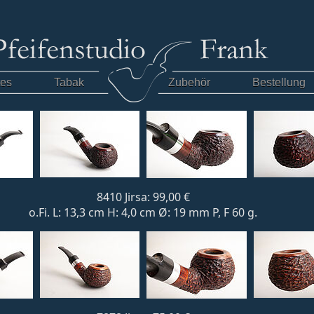
tes
Tabak
Zubehör
Bestellung
8410 Jirsa: 99,00 €
o.Fi. L: 13,3 cm H: 4,0 cm Ø: 19 mm P, F 60 g.