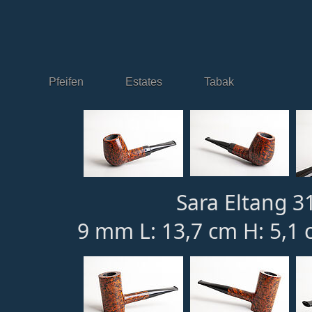
Pfeifen
Estates
Tabak
Sara Eltang 31
9 mm L: 13,7 cm H: 5,1 