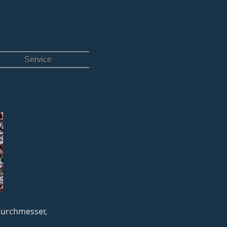
Service
sdurchmesser,