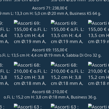
Ascorti 71: 238,00 €
9 mm L: 13,3 cm H: 5,0 cm Ø:20 mm A, Business KS 64 g.
Ascorti 69: 155,00 €
.Fi. L: 13,5 cm H: 4,4 cm Ø:19 mm A, Sabbia Di Oro 32 g.
Ascorti 68: 210,00 €
o.Fi. L: 15,2 cm H: 3,8 cm Ø:18 mm A, Business 36 g.