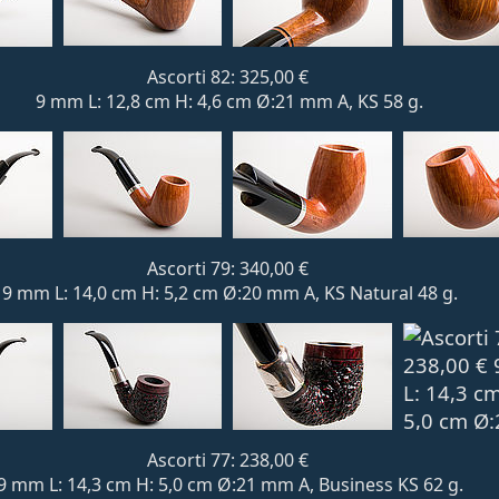
Ascorti 82: 325,00 €
9 mm L: 12,8 cm H: 4,6 cm Ø:21 mm A, KS 58 g.
Ascorti 79: 340,00 €
9 mm L: 14,0 cm H: 5,2 cm Ø:20 mm A, KS Natural 48 g.
Ascorti 77: 238,00 €
9 mm L: 14,3 cm H: 5,0 cm Ø:21 mm A, Business KS 62 g.