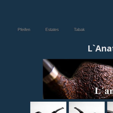
Pfeifen
Estates
Tabak
L`Ana