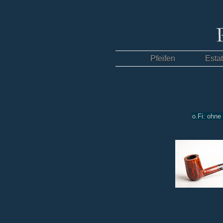
Pfeifen
Esta
o.Fi: ohne