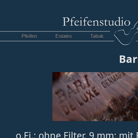
Pfeifen
Estates
Tabak
Bar
o.Fi.: ohne Filter, 9 mm: mit 