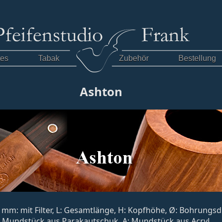
tes
Tabak
Zubehör
Bestellung
Ashton
, 9 mm: mit Filter, L: Gesamtlänge, H: Kopfhöhe, Ø: Bohrung
: Mundstück aus Parakautschuk, A: Mundstück aus Acryl