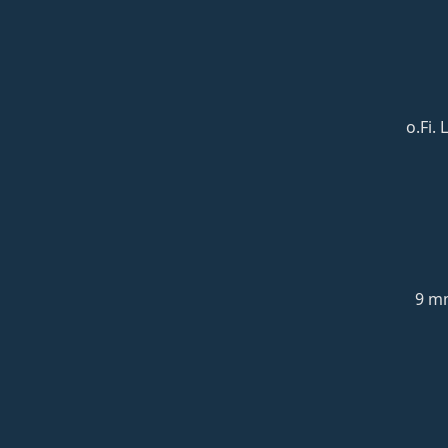
o.Fi.
9 mm