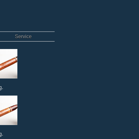
Service
g.
g.