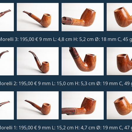
orelli 3: 195,00 € 9 mm L: 4,8 cm H: 5,2 cm Ø: 18 mm C, 45 g
orelli 2: 195,00 € 9 mm L: 15,0 cm H: 5,3 cm Ø: 19 mm C, 49 
orelli 1: 195,00 € 9 mm L: 15,2 cm H: 4,7 cm Ø: 19 mm C, 47 