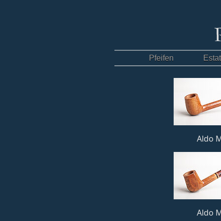
Pfeifen
Esta
Aldo M
Aldo M