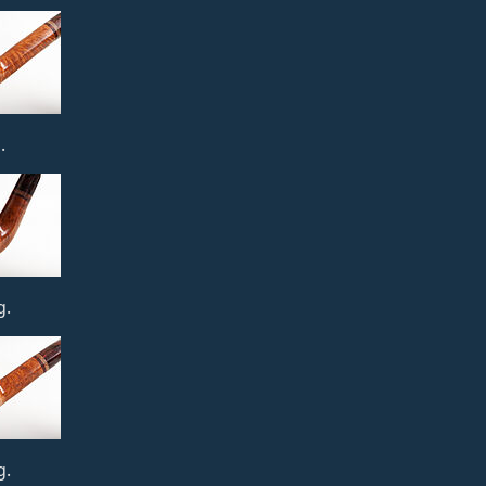
.
g.
g.