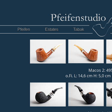
Pfeifen
Estates
Tabak
Macos 2: 495
o.Fi. L: 14,6 cm H: 5,0 c