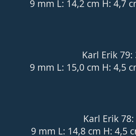
9 mm L: 14,2 cm H: 4,7 c
Karl Erik 79:
9 mm L: 15,0 cm H: 4,5 c
Karl Erik 78:
9 mm L: 14,8 cm H: 4,5 c