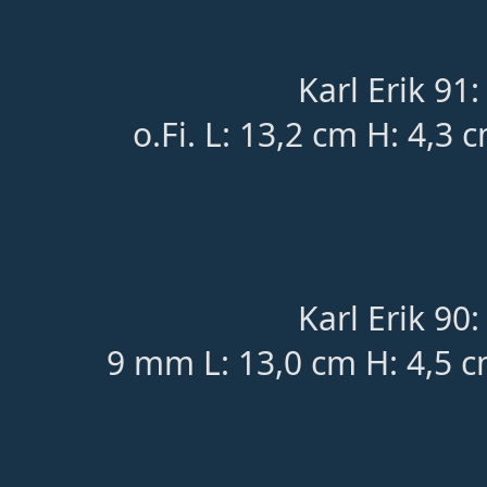
Karl Erik 91:
o.Fi. L: 13,2 cm H: 4,3 
Karl Erik 90:
9 mm L: 13,0 cm H: 4,5 c