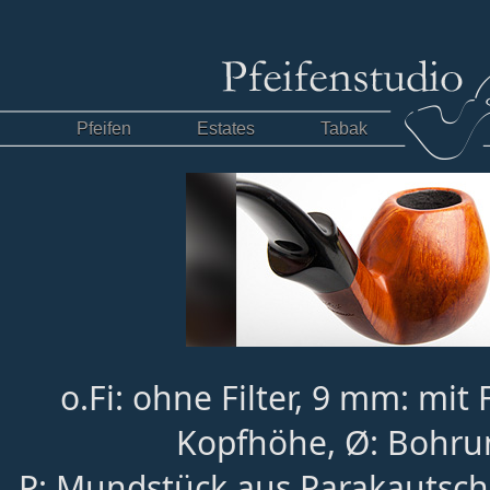
Pfeifen
Estates
Tabak
o.Fi: ohne Filter, 9 mm: mit 
Kopfhöhe, Ø: Bohru
P: Mundstück aus Parakautsch