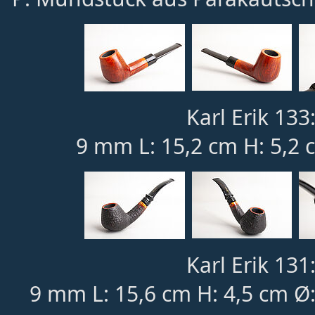
Karl Erik 133
9 mm L: 15,2 cm H: 5,2 
Karl Erik 131
9 mm L: 15,6 cm H: 4,5 cm Ø