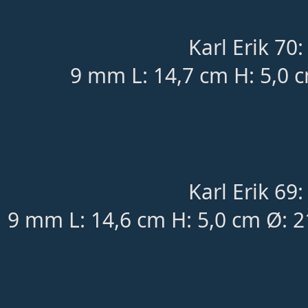
Karl Erik 70:
9 mm L: 14,7 cm H: 5,0 c
Karl Erik 69:
9 mm L: 14,6 cm H: 5,0 cm Ø: 2