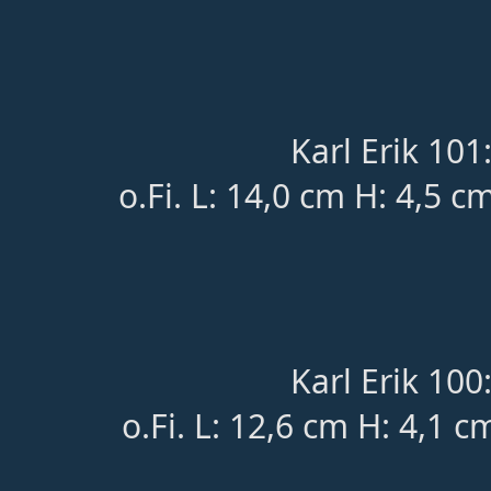
Karl Erik 101
o.Fi. L: 14,0 cm H: 4,5 c
Karl Erik 100
o.Fi.
L: 12,6 cm H: 4,1 c