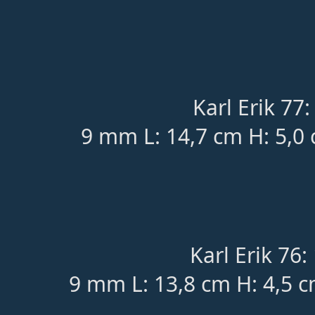
Karl Erik 77:
9 mm L: 14,7 cm H: 5,0 
Karl Erik 76:
9 mm L: 13,8 cm H: 4,5 c