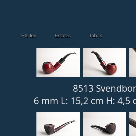
Pfeifen
Estates
Tabak
8513 Svendbor
6 mm L: 15,2 cm H: 4,5 