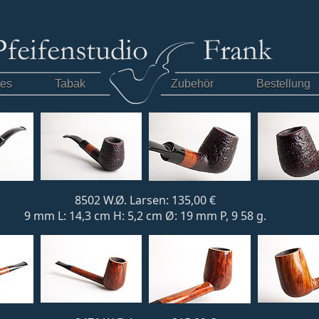
tes
Tabak
Zubehör
Bestellung
8502 W.Ø. Larsen: 135,00 €
9 mm L: 14,3 cm H: 5,2 cm Ø: 19 mm P, 9 58 g.