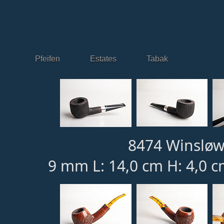
Pfeifen
Estates
Tabak
8474 Winsløw
9 mm L: 14,0 cm H: 4,0 c